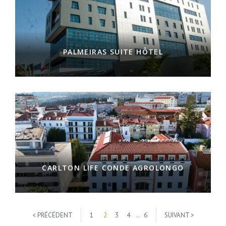
PALMEIRAS SUITE HÔTEL
CARLTON LIFE CONDE AGROLONGO
< PRÉCÉDENT
1
2
3
4
..
6
SUIVANT >