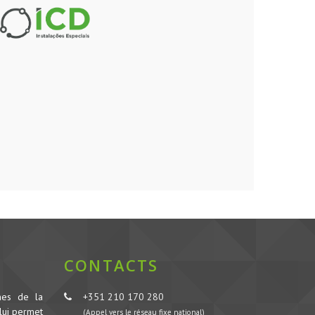
CONTACTS
nes de la
+351 210 170 280
lui permet
(Appel vers le réseau fixe national)