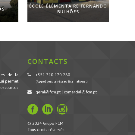
ÉCOLE ÉLÉMENTAIRE FERNANDO
OS
BULHÕES
CONTACTS
nes de la
+351 210 170 280
lui permet
(Appel vers le réseau fixe national)
ressources
geral@fcm.pt | comercial@fcm.pt
© 2024 Grupo FCM
Tous droits réservés.