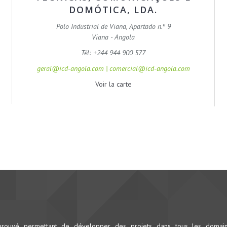
DOMÓTICA, LDA.
Polo Industrial de Viana, Apartado n.º 9
Viana - Angola
Tél: +244 944 900 577
geral@icd-angola.com | comercial@icd-angola.com
Voir la carte
prouvé permettant de développer des projets dans tous les domai