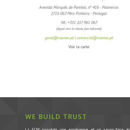
Avenida Marquês de Pombal, nº 416 - Palmeiros
2715-067 Pêro Pinheiro - Portugal
Tél: +351 217 961 067
(Appel vers le réseau fixe national)
geral@viamec.pt | comercial@viamec.pt
Voir la carte
WE BUILD TRUST
La FCM possède une expérience et un savoir-faire é