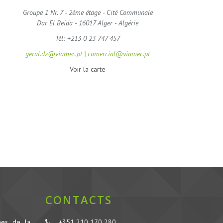
Groupe 1 Nr. 7 - 2ème étage - Cité Communale
Dar El Beida - 16017 Alger - Algérie
Tél: +213 0 23 747 457
geral.dz@viamec.pt | comercial@viamec.pt
Voir la carte
CONTACTS
nes de la
+351 210 170 280