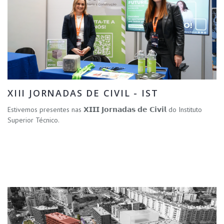
XIII JORNADAS DE CIVIL - IST
Estivemos presentes nas 𝗫𝗜𝗜𝗜 𝗝𝗼𝗿𝗻𝗮𝗱𝗮𝘀 𝗱𝗲 𝗖𝗶𝘃𝗶𝗹 do Instituto
Superior Técnico.