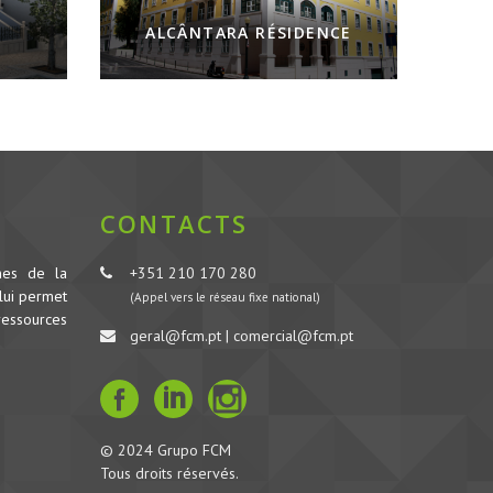
ALCÂNTARA RÉSIDENCE
CONTACTS
nes de la
+351 210 170 280
lui permet
(Appel vers le réseau fixe national)
ressources
geral@fcm.pt | comercial@fcm.pt
© 2024 Grupo FCM
Tous droits réservés.