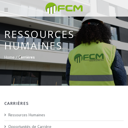
RESSOURCES
HUMAINES
Home /
Carrières
CARRIÈRES
Ressources Humaines
Opportunités de Carrière