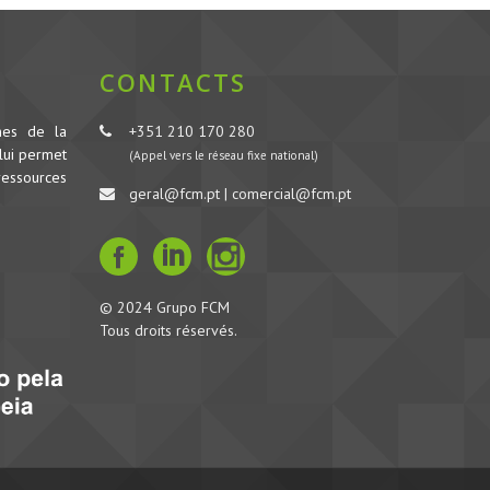
CONTACTS
nes de la
+351 210 170 280
lui permet
(Appel vers le réseau fixe national)
ressources
geral@fcm.pt | comercial@fcm.pt
© 2024 Grupo FCM
Tous droits réservés.