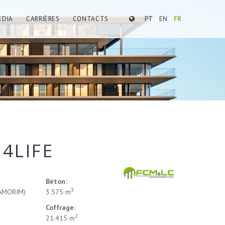
EDIA
CARRIÈRES
CONTACTS
PT
EN
FR
4LIFE
Béton:
3
AMORIM)
3.575 m
Coffrage:
2
21.415 m