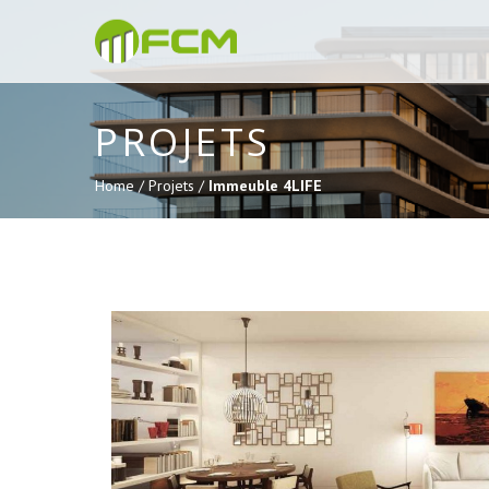
PROJETS
Home /
Projets /
Immeuble 4LIFE