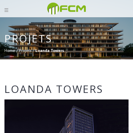
PROJETS
Home /
Projets /
Loanda Towers
LOANDA TOWERS