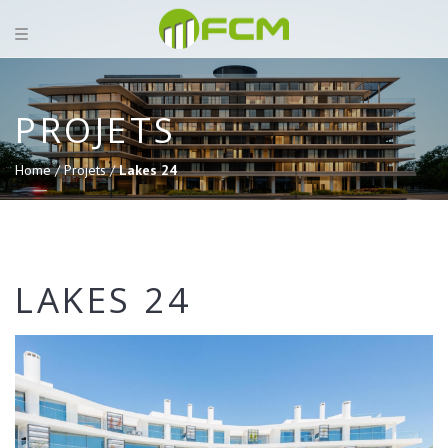
PROJETS
Home /
Projets /
Lakes 24
LAKES 24