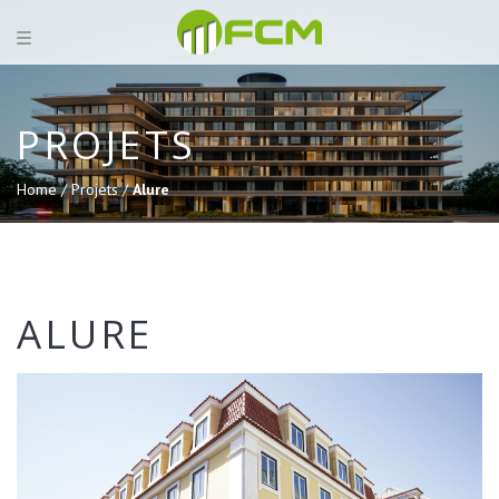
PROJETS
Home /
Projets /
Alure
ALURE