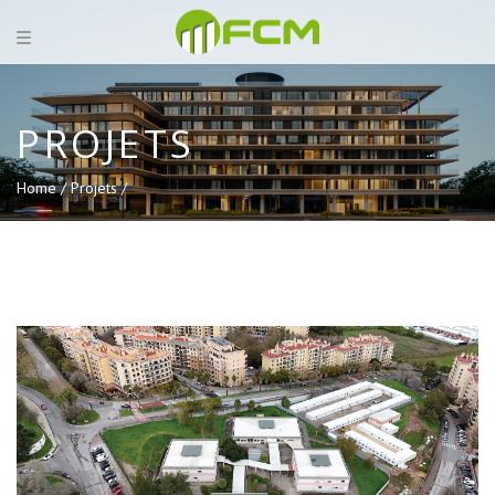
PROJETS
Home /
Projets /