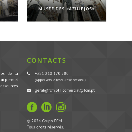
MUSÉE DES «AZULEJOS»
CONTACTS
nes de la
+351 210 170 280
lui permet
(Appel vers le réseau fixe national)
ressources
geral@fcm.pt | comercial@fcm.pt
© 2024 Grupo FCM
Tous droits réservés.