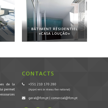
BÂTIMENT RÉSIDENTIEL
«CASA LOUÇÃO»
CONTACTS
nes de la
+351 210 170 280
lui permet
(Appel vers le réseau fixe national)
ressources
geral@fcm.pt | comercial@fcm.pt