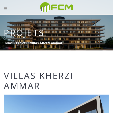
PROJETS
Home /
Projets /
Villas Kherzi Ammar
VILLAS KHERZI
AMMAR