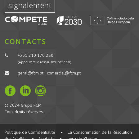
signalement
CONTACTS
+351 210 170 280
(Appel vers le réseau fixe national)
geral@fcm.pt | comercial@fcm.pt
© 2024 Grupo FCM
Tous droits réservés.
Politique de Confidentialité
•
La Consommation de la Résolution
des Conflits
•
Contacts
•
Livre de Plaintes