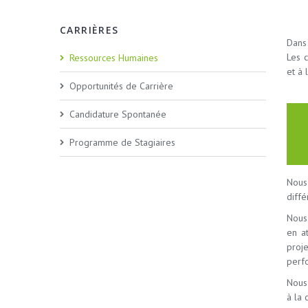
CARRIÈRES
Dans 
Les 
Ressources Humaines
et à 
Opportunités de Carrière
Candidature Spontanée
Programme de Stagiaires
Nous
diffé
Nous
en at
proje
perf
Nous 
à la 