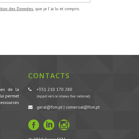
ection des Données
, que je l`ai lu et compris.
CONTACTS
nes de la
+351 210 170 280
lui permet
(Appel vers le réseau fixe national)
ressources
geral@fcm.pt | comercial@fcm.pt