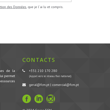
ection des Données
, que je l`ai lu et compris.
CONTACTS
nes de la
+351 210 170 280
lui permet
(Appel vers le réseau fixe national)
ressources
geral@fcm.pt | comercial@fcm.pt