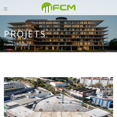
PROJETS
Home /
Projets /