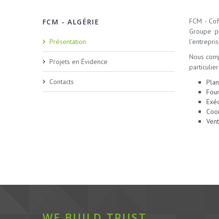
FCM - Cof
FCM - ALGÉRIE
Groupe pr
Présentation
l’entrepri
Nous comp
Projets en Évidence
particulie
Contacts
Plan
Four
Exéc
Coor
Vent
WE BUILD TRUST