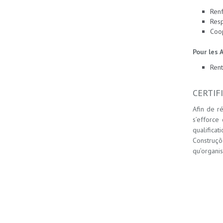
Renf
Res
Coop
Pour les 
Rent
CERTIF
Afin de r
s’efforce
qualifica
Construçõ
qu’organi