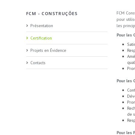
FCM Const
FCM - CONSTRUÇÕES
pour util
Présentation
les princip
Pour les C
Certification
Sati
Projets en Évidence
Resp
Amél
qual
Contacts
Prom
Pour les 
Conf
Dév
Prom
Rech
de s
Resp
Pour les 