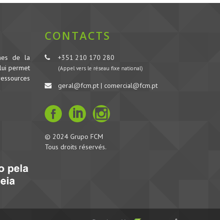
CONTACTS
nes de la
+351 210 170 280
lui permet
(Appel vers le réseau fixe national)
ressources
geral@fcm.pt | comercial@fcm.pt
© 2024 Grupo FCM
Tous droits réservés.