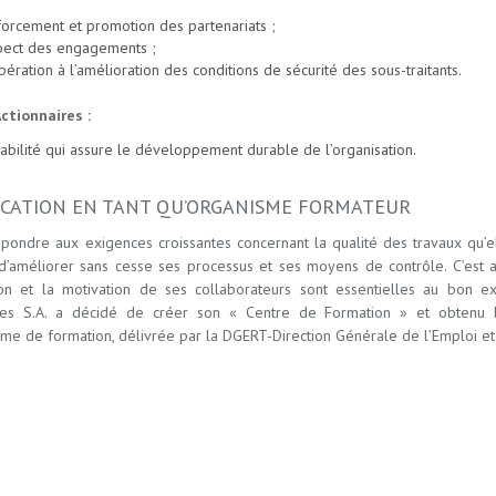
orcement et promotion des partenariats ;
pect des engagements ;
ération à l’amélioration des conditions de sécurité des sous-traitants.
Actionnaires :
abilité qui assure le développement durable de l’organisation.
ICATION EN TANT QU’ORGANISME FORMATEUR
épondre aux exigences croissantes concernant la qualité des travaux qu’el
 d’améliorer sans cesse ses processus et ses moyens de contrôle. C’est a
tion et la motivation de ses collaborateurs sont essentielles au bon e
es S.A. a décidé de créer son « Centre de Formation » et obtenu la 
sme de formation, délivrée par la DGERT-Direction Générale de l’Emploi et 